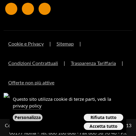
Cookie e Privacy
|
Sitemap
|
Condizioni Contrattuali
|
Trasparenza Tariffaria
|
Offerte non più attive
Questo sito utilizza cookie di terze parti, vedi la
privacy policy
Personalizza
Rifiuta tutto
Copyright 2003-2026 © Mediacare Spa ® - Viale Parioli, 13
Accetta tutto
00197 Roma - Tel. 800 100 808 - Fax 800 58 90 40 - P.I.